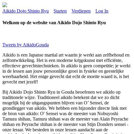
Aikido Dojo Shinto Ryu
Starten
Verdiepen
Log In
Welkom op de website van Aikido Dojo Shinto Ryu
Tweets by AikidoGouda
Aikido is een Japanse martial art waarin je werkt aan zelfbehoud en
zelfontwikkeling. Het is een moderne krijgskunst met efficiënte,
effectieve gevechtstechnieken. In aikido is geen competitie; je werkt
in de lessen aan jouw persoonlijke groei in fysieke en geestelijke
weerbaarheid. Het enige gevecht dat echt de moeite waard is, is het
gevecht met jezelf!
Bij Aikido Dojo Shinto Ryu in Gouda beoefenen we aikido op
traditionele wijze. Traditioneel aikido betekent dat we zo dicht
mogelijk bij de uitgangspunten blijven van O’ Sensei, de
grondlegger van aikido. We hebben een bijzonder directe link met
de bron van aikido: O' Sensei was de meester van Nobuyoshi
Tamura shihan, Tamura shihan was de meester van Alain Peyrache
shihan en Peyrache shihan is de meester van Stijn Donders sensei -
onze leraar. We besteden in onze lessen aandacht aan de