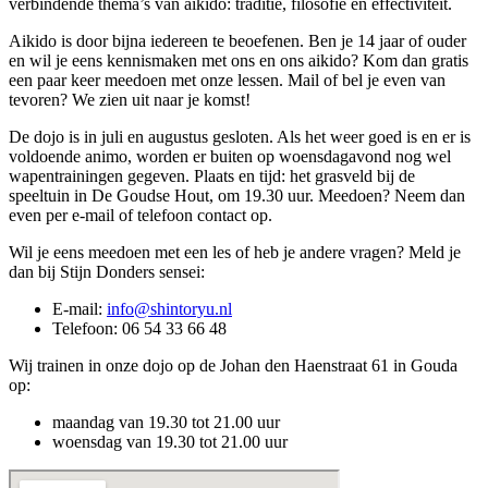
verbindende thema’s van aikido: traditie, filosofie en effectiviteit.
Aikido is door bijna iedereen te beoefenen. Ben je 14 jaar of ouder
en wil je eens kennismaken met ons en ons aikido? Kom dan gratis
een paar keer meedoen met onze lessen. Mail of bel je even van
tevoren? We zien uit naar je komst!
De dojo is in juli en augustus gesloten. Als het weer goed is en er is
voldoende animo, worden er buiten op woensdagavond nog wel
wapentrainingen gegeven. Plaats en tijd: het grasveld bij de
speeltuin in De Goudse Hout, om 19.30 uur. Meedoen? Neem dan
even per e-mail of telefoon contact op.
Wil je eens meedoen met een les of heb je andere vragen? Meld je
dan bij Stijn Donders sensei:
E-mail:
info@shintoryu.nl
Telefoon: 06 54 33 66 48
Wij trainen in onze dojo op de Johan den Haenstraat 61 in Gouda
op:
maandag van 19.30 tot 21.00 uur
woensdag van 19.30 tot 21.00 uur